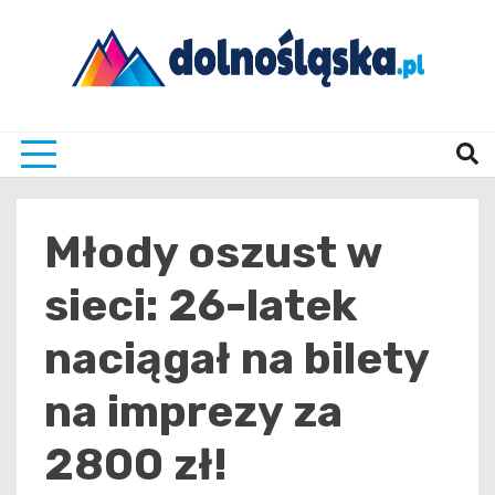
Skip
to
content
Twoje źrodło informacji z Dolnego Śląska
Dolno
Młody oszust w
sieci: 26-latek
naciągał na bilety
na imprezy za
2800 zł!