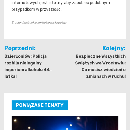
internetowych jest istotny, aby zapobiec podobnym
przypadkom w przyszłości.
Źródło: facebook.com/dolnoslaska.policja
Nawigacja
Poprzedni:
Kolejny:
wpisu
Dzierżoniów: Policja
Bezpieczne Wszystkich
rozbija nielegalny
Świętych we Wrocławiu:
imperium alkoholu 44-
Co musisz wiedzieć o
latka!
zmianach w ruchu!
POWIĄZANE TEMATY