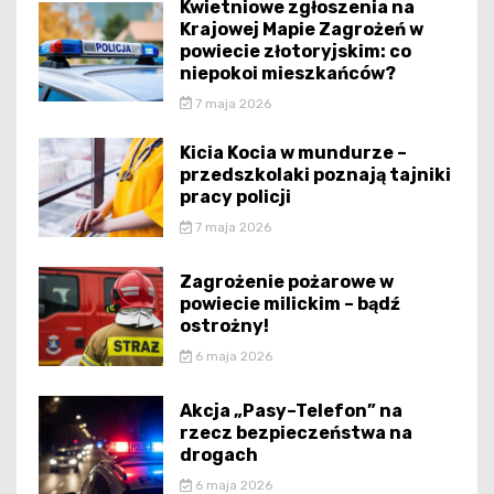
Kwietniowe zgłoszenia na
Krajowej Mapie Zagrożeń w
powiecie złotoryjskim: co
niepokoi mieszkańców?
7 maja 2026
Kicia Kocia w mundurze –
przedszkolaki poznają tajniki
pracy policji
7 maja 2026
Zagrożenie pożarowe w
powiecie milickim – bądź
ostrożny!
6 maja 2026
Akcja „Pasy–Telefon” na
rzecz bezpieczeństwa na
drogach
6 maja 2026