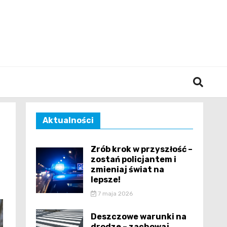
śląska
Aktualności
Zrób krok w przyszłość –
zostań policjantem i
zmieniaj świat na
lepsze!
7 maja 2026
Deszczowe warunki na
drodze – zachowaj