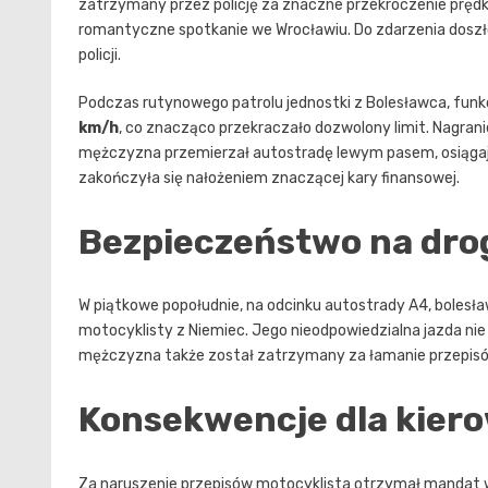
zatrzymany przez policję za znaczne przekroczenie prędko
romantyczne spotkanie we Wrocławiu. Do zdarzenia doszło
policji.
Podczas rutynowego patrolu jednostki z Bolesławca, funk
km/h
, co znacząco przekraczało dozwolony limit. Nagran
mężczyzna przemierzał autostradę lewym pasem, osiągają
zakończyła się nałożeniem znaczącej kary finansowej.
Bezpieczeństwo na dro
W piątkowe popołudnie, na odcinku autostrady A4, bolesł
motocyklisty z Niemiec. Jego nieodpowiedzialna jazda ni
mężczyzna także został zatrzymany za łamanie przepisó
Konsekwencje dla kier
Za naruszenie przepisów motocyklista otrzymał mandat