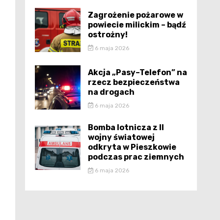
Zagrożenie pożarowe w
powiecie milickim – bądź
ostrożny!
6 maja 2026
Akcja „Pasy–Telefon” na
rzecz bezpieczeństwa
na drogach
6 maja 2026
Bomba lotnicza z II
wojny światowej
odkryta w Pieszkowie
podczas prac ziemnych
6 maja 2026