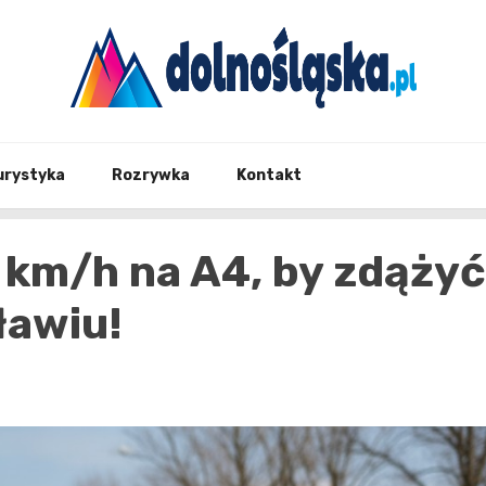
Twoje źrodło informacji z Dolnego Śląska
Dolno
urystyka
Rozrywka
Kontakt
 km/h na A4, by zdążyć
ławiu!