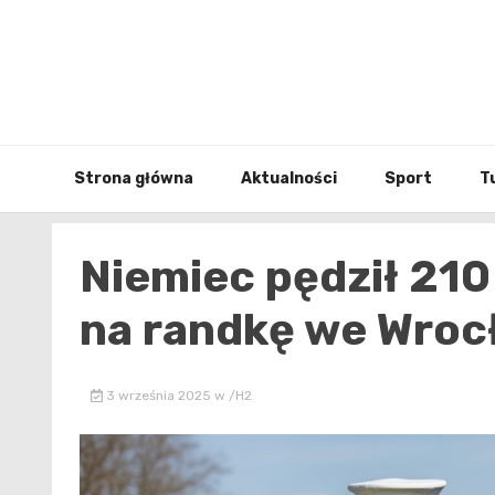
Skip
to
content
Strona główna
Aktualności
Sport
T
Niemiec pędził 210
na randkę we Wroc
3 września 2025
w
/h2