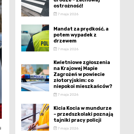
ostrożność!
7 maja 2026
Mandat za prędkość, a
potem wypadek z
drzewem
7 maja 2026
Kwietniowe zgłoszenia
na Krajowej Mapie
Zagrożeń w powiecie
złotoryjskim: co
niepokoi mieszkańców?
7 maja 2026
Kicia Kocia w mundurze
– przedszkolaki poznają
tajniki pracy policji
ł
7 maja 2026