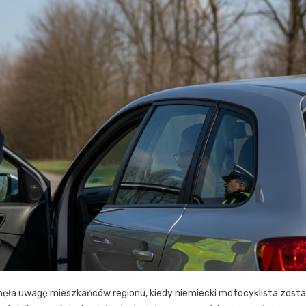
ęła uwagę mieszkańców regionu, kiedy niemiecki motocyklista zosta