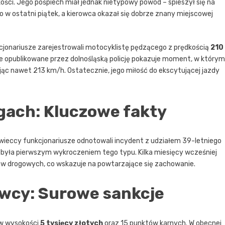
ści. Jego pośpiech miał jednak nietypowy powód – spieszył się na
 w ostatni piątek, a kierowca okazał się dobrze znany miejscowej
cjonariusze zarejestrowali motocyklistę pędzącego z prędkością
210
ie opublikowane przez dolnośląską policję pokazuje moment, w którym
c nawet 213 km/h. Ostatecznie, jego miłość do ekscytującej jazdy
gach: Kluczowe fakty
awieccy funkcjonariusze odnotowali incydent z udziałem 39-letniego
e była pierwszym wykroczeniem tego typu. Kilka miesięcy wcześniej
w drogowych, co wskazuje na powtarzające się zachowanie.
owcy: Surowe sankcje
 w wysokości
5 tysięcy złotych
oraz 15 punktów karnych. W obecnej