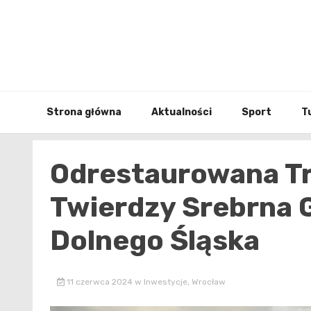
Skip
to
content
Strona główna
Aktualności
Sport
T
Odrestaurowana Tr
Twierdzy Srebrna 
Dolnego Śląska
11 czerwca 2024
w
Inwestycje
,
Wrocław