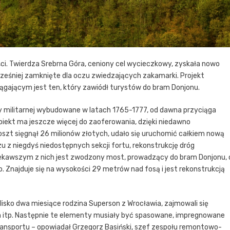
ci. Twierdza Srebrna Góra, ceniony cel wycieczkowy, zyskała nowo
eśniej zamknięte dla oczu zwiedzających zakamarki. Projekt
ągającym jest ten, który zawiódł turystów do bram Donjonu.
y militarnej wybudowane w latach 1765-1777, od dawna przyciąga
biekt ma jeszcze więcej do zaoferowania, dzięki niedawno
 koszt sięgnął 26 milionów złotych, udało się uruchomić całkiem nową
u z niegdyś niedostępnych sekcji fortu, rekonstrukcję dróg
kawszym z nich jest zwodzony most, prowadzący do bram Donjonu, 
Znajduje się na wysokości 29 metrów nad fosą i jest rekonstrukcją
sko dwa miesiące rodzina Superson z Wrocławia, zajmowali się
 itp. Następnie te elementy musiały być spasowane, impregnowane
ransportu – opowiadał Grzegorz Basiński, szef zespołu remontowo-