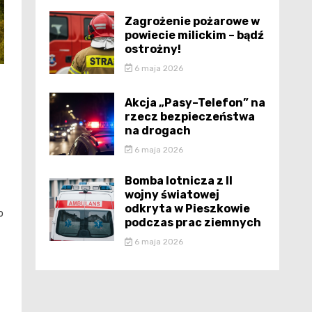
Zagrożenie pożarowe w
powiecie milickim – bądź
ostrożny!
6 maja 2026
Akcja „Pasy–Telefon” na
rzecz bezpieczeństwa
na drogach
6 maja 2026
Bomba lotnicza z II
wojny światowej
odkryta w Pieszkowie
o
podczas prac ziemnych
6 maja 2026