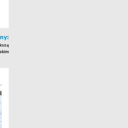
jny:
ększą
skim