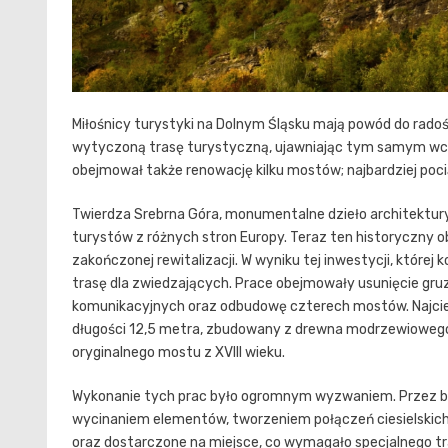
Miłośnicy turystyki na Dolnym Śląsku mają powód do radoś
wytyczoną trasę turystyczną, ujawniając tym samym wcz
obejmował także renowację kilku mostów; najbardziej poci
Twierdza Srebrna Góra, monumentalne dzieło architektur
turystów z różnych stron Europy. Teraz ten historyczny o
zakończonej rewitalizacji. W wyniku tej inwestycji, której
trasę dla zwiedzających. Prace obejmowały usunięcie gruz
komunikacyjnych oraz odbudowę czterech mostów. Najcie
długości 12,5 metra, zbudowany z drewna modrzewiowego. 
oryginalnego mostu z XVIII wieku.
Wykonanie tych prac było ogromnym wyzwaniem. Przez bli
wycinaniem elementów, tworzeniem połączeń ciesielskich
oraz dostarczone na miejsce, co wymagało specjalnego t