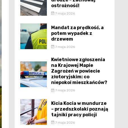
ostrożność!
7 maja 2026
Mandat za prędkość, a
potem wypadek z
drzewem
7 maja 2026
Kwietniowe zgłoszenia
na Krajowej Mapie
Zagrożeń w powiecie
złotoryjskim: co
niepokoi mieszkańców?
7 maja 2026
Kicia Kocia w mundurze
– przedszkolaki poznają
tajniki pracy policji
7 maja 2026