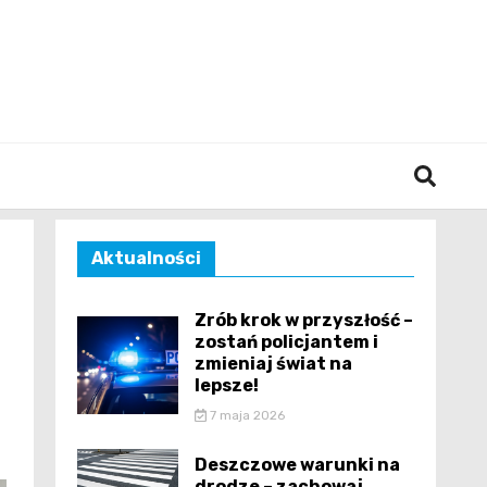
śląska
Aktualności
Zrób krok w przyszłość –
zostań policjantem i
zmieniaj świat na
lepsze!
7 maja 2026
Deszczowe warunki na
drodze – zachowaj