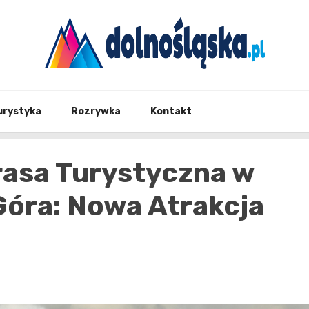
Twoje źrodło informacji z Dolnego Śląska
Dolno
urystyka
Rozrywka
Kontakt
asa Turystyczna w
Góra: Nowa Atrakcja