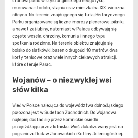
stanowi pałac w stylu angielskiego neogotyku,
murowana stodoła, stajnia oraz mieszkalna XIX-wieczna
oficyna. Na terenie znajdującego się tutaj Historycznego
Parku organizowane są liczne imprezy plenerowe, pikniki,
a nawet zaślubiny, natomiast w Pałacu odbywają się
częste wesela, chrzciny, komunia i innego typu
spotkania rodzinne. Na terenie obiektu znajduje się
boisko do siatkówki, basen o długości 18 metrów, dwa
korty tenisowe oraz wiele innych ciekawych atrakcji,
które oferuje Pałac.
Wojanów – o niezwykłej wsi
słów kilka
Wieś w Polsce należąca do województwa dolnośląskiego
położona jest w Sudetach Zachodnich. Do Wojanowa
najlepiej dostać się przez Łomnickie osiedle
przejeżdżając przez lotnisko. Wieś zlokalizowany jest na
pograniczu Rudaw Janowickich i Kotliny Jeleniogórskiej.