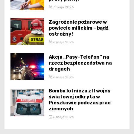
7 maja 2026
Zagrożenie pożarowe w
powiecie milickim – bądź
ostrożny!
6 maja 2026
Akcja „Pasy–Telefon” na
rzecz bezpieczeństwa na
drogach
6 maja 2026
Bomba lotnicza z II wojny
światowej odkryta w
Pieszkowie podczas prac
ziemnych
6 maja 2026