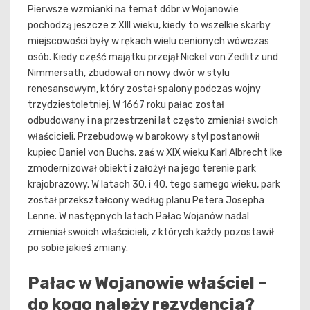
Pierwsze wzmianki na temat dóbr w Wojanowie
pochodzą jeszcze z XIII wieku, kiedy to wszelkie skarby
miejscowości były w rękach wielu cenionych wówczas
osób. Kiedy część majątku przejął Nickel von Zedlitz und
Nimmersath, zbudował on nowy dwór w stylu
renesansowym, który został spalony podczas wojny
trzydziestoletniej. W 1667 roku pałac został
odbudowany i na przestrzeni lat często zmieniał swoich
właścicieli. Przebudowę w barokowy styl postanowił
kupiec Daniel von Buchs, zaś w XIX wieku Karl Albrecht Ike
zmodernizował obiekt i założył na jego terenie park
krajobrazowy. W latach 30. i 40. tego samego wieku, park
został przekształcony według planu Petera Josepha
Lenne. W następnych latach Pałac Wojanów nadal
zmieniał swoich właścicieli, z których każdy pozostawił
po sobie jakieś zmiany.
Pałac w Wojanowie właściel –
do kogo należy rezydencja?