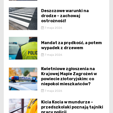
Deszczowe warunki na
drodze – zachowaj
ostrożność!
7 maja 2026
Mandat za prędkość, a potem
wypadek z drzewem
7 maja 2026
Kwietniowe zgłoszenia na
Krajowej Mapie Zagrożeń w
powiecie złotoryjskim: co
niepokoi mieszkańców?
7 maja 2026
Kicia Kocia w mundurze –
przedszkolaki poznają tajniki
pracy policji