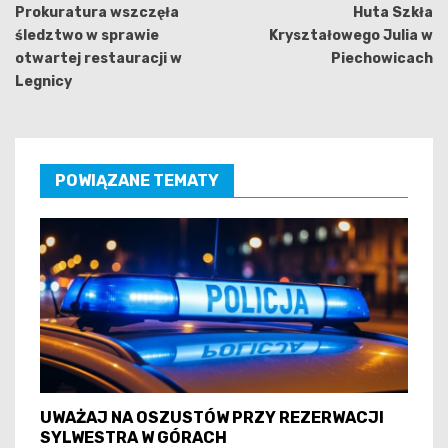
wpisu
Prokuratura wszczęła
Huta Szkła
śledztwo w sprawie
Kryształowego Julia w
otwartej restauracji w
Piechowicach
Legnicy
POWIĄZANE TEMATY
UWAŻAJ NA OSZUSTÓW PRZY REZERWACJI
SYLWESTRA W GÓRACH