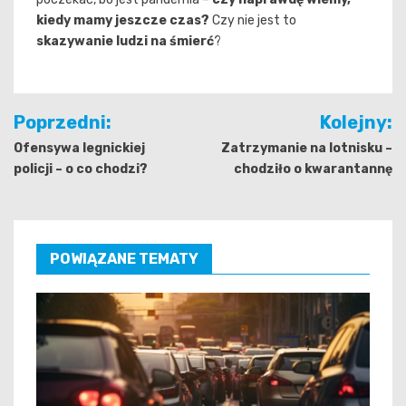
kiedy mamy jeszcze czas?
Czy nie jest to
skazywanie ludzi na śmierć
?
Nawigacja
Poprzedni:
Kolejny:
wpisu
Ofensywa legnickiej
Zatrzymanie na lotnisku –
policji – o co chodzi?
chodziło o kwarantannę
POWIĄZANE TEMATY