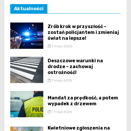
Aktualności
Zrób krok w przyszłość –
zostań policjantem i zmieniaj
świat na lepsze!
7 maja 2026
Deszczowe warunki na
drodze – zachowaj
ostrożność!
7 maja 2026
Mandat za prędkość, a potem
wypadek z drzewem
7 maja 2026
Kwietniowe zgłoszenia na