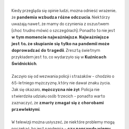
Kiedy przegląda się opinie ludzi, można odnieść wrażenie,
że
pandemia wzbudza różne odczucia
. Niektórzy
uważają nawet, że mamy do czynienia z oszustwem
(choć trudno mówić o szczegółach). Ponadto to nie jest
w tym momencie najważniejsze
.
Najważniejsze
jest to, że skupianie się tylko na pandemii może
doprowadzać do tragedii
. Zresztą świetnym
przykładem jest to, co wydarzyło się w
Kuźnicach
Świdnickich
.
Zaczęło się od wezwania policji i strażaków – chodziło o
65-letniego mężczyznę, który nie dawał znaku życia.
Jak się okazało,
mężczyzna nie żył
. Policja nie
stwierdziła udziału osób trzecich – ponadto warto
zaznaczyć, że
zmarły zmagał się z chorobami
przewlekłymi
.
W telewizji można usłyszeć, że niektóre problemy mogą
poczekać, bo jest pandemia –
czy naprawdę wiemy,