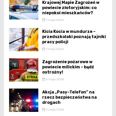
Krajowej Mapie Zagrożeń w
powiecie złotoryjskim: co
niepokoi mieszkańców?
7 maja 2026
Kicia Kocia w mundurze –
przedszkolaki poznają tajniki
pracy policji
7 maja 2026
Zagrożenie pożarowe w
powiecie milickim – bądź
ostrożny!
6 maja 2026
Akcja „Pasy–Telefon” na
rzecz bezpieczeństwa na
drogach
6 maja 2026