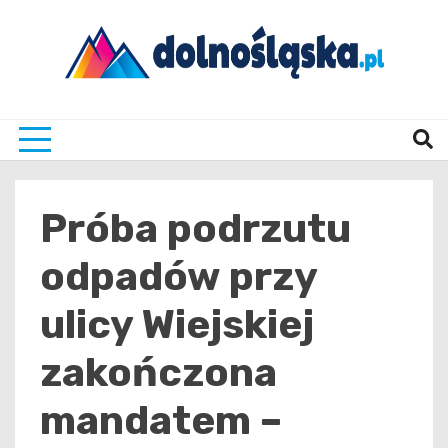
Skip
to
content
Twoje źrodło informacji z Dolnego Śląska
Dolno
Próba podrzutu
odpadów przy
ulicy Wiejskiej
zakończona
mandatem –