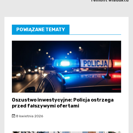
remont wiaduktu
POWIĄZANE TEMATY
Oszustwo inwestycyjne: Policja ostrzega
przed fałszywymi ofertami
8 kwietnia 2026