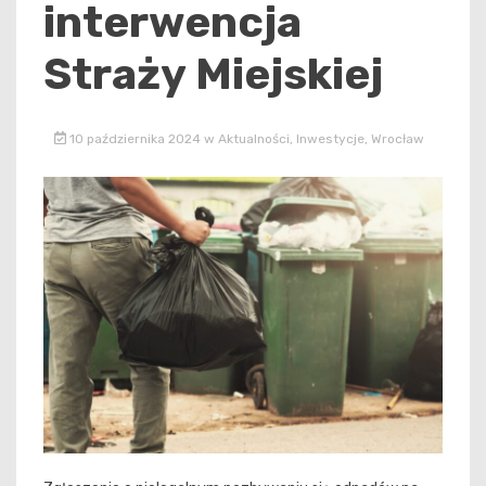
interwencja
Straży Miejskiej
10 października 2024
w
Aktualności
,
Inwestycje
,
Wrocław