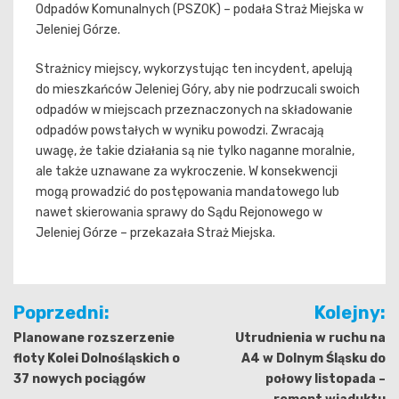
Odpadów Komunalnych (PSZOK) – podała Straż Miejska w
Jeleniej Górze.
Strażnicy miejscy, wykorzystując ten incydent, apelują
do mieszkańców Jeleniej Góry, aby nie podrzucali swoich
odpadów w miejscach przeznaczonych na składowanie
odpadów powstałych w wyniku powodzi. Zwracają
uwagę, że takie działania są nie tylko naganne moralnie,
ale także uznawane za wykroczenie. W konsekwencji
mogą prowadzić do postępowania mandatowego lub
nawet skierowania sprawy do Sądu Rejonowego w
Jeleniej Górze – przekazała Straż Miejska.
Nawigacja
Poprzedni:
Kolejny:
wpisu
Planowane rozszerzenie
Utrudnienia w ruchu na
floty Kolei Dolnośląskich o
A4 w Dolnym Śląsku do
37 nowych pociągów
połowy listopada –