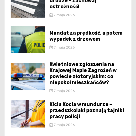
drodze – zachowaj
ostrożność!
7 maja 2026
Mandat za prędkość, a potem
wypadek z drzewem
7 maja 2026
Kwietniowe zgłoszenia na
Krajowej Mapie Zagrożeń w
powiecie złotoryjskim: co
niepokoi mieszkańców?
7 maja 2026
Kicia Kocia w mundurze –
przedszkolaki poznają tajniki
pracy policji
7 maja 2026