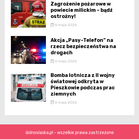
Zagrożenie pożarowe w
powiecie milickim – bądź
ostrożny!
6 maja 2026
Akcja „Pasy–Telefon” na
rzecz bezpieczeństwa na
drogach
6 maja 2026
Bomba lotnicza z II wojny
światowej odkryta w
Pieszkowie podczas prac
ziemnych
6 maja 2026
dolnoslaska.pl - wszelkie prawa zastrzeżone