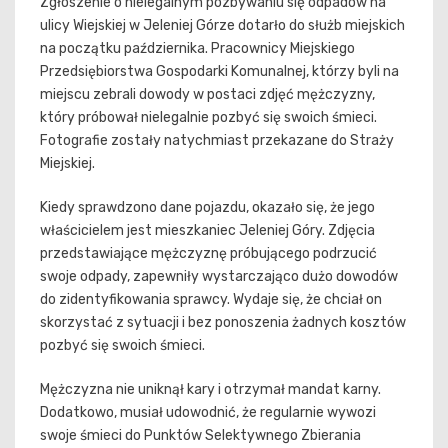
Zgłoszenie o nielegalnym pozbywaniu się odpadów na
ulicy Wiejskiej w Jeleniej Górze dotarło do służb miejskich
na początku października. Pracownicy Miejskiego
Przedsiębiorstwa Gospodarki Komunalnej, którzy byli na
miejscu zebrali dowody w postaci zdjęć mężczyzny,
który próbował nielegalnie pozbyć się swoich śmieci.
Fotografie zostały natychmiast przekazane do Straży
Miejskiej.
Kiedy sprawdzono dane pojazdu, okazało się, że jego
właścicielem jest mieszkaniec Jeleniej Góry. Zdjęcia
przedstawiające mężczyznę próbującego podrzucić
swoje odpady, zapewniły wystarczająco dużo dowodów
do zidentyfikowania sprawcy. Wydaje się, że chciał on
skorzystać z sytuacji i bez ponoszenia żadnych kosztów
pozbyć się swoich śmieci.
Mężczyzna nie uniknął kary i otrzymał mandat karny.
Dodatkowo, musiał udowodnić, że regularnie wywozi
swoje śmieci do Punktów Selektywnego Zbierania