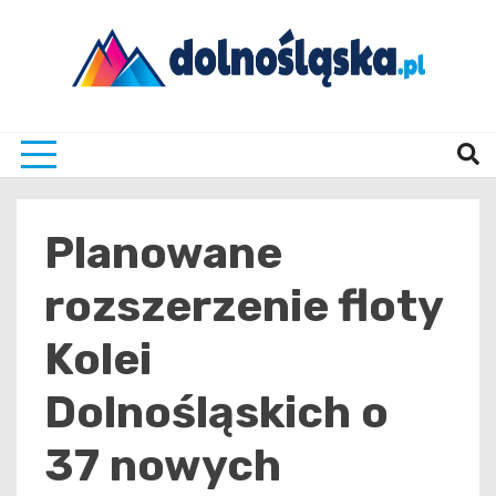
Skip
to
content
Twoje źrodło informacji z Dolnego Śląska
Dolno
Planowane
rozszerzenie floty
Kolei
Dolnośląskich o
37 nowych