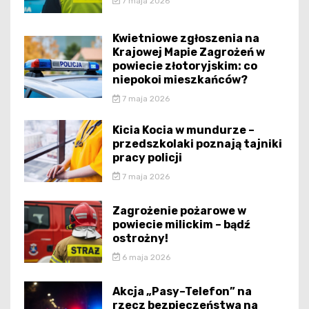
7 maja 2026
Kwietniowe zgłoszenia na
Krajowej Mapie Zagrożeń w
powiecie złotoryjskim: co
niepokoi mieszkańców?
7 maja 2026
Kicia Kocia w mundurze –
przedszkolaki poznają tajniki
pracy policji
7 maja 2026
Zagrożenie pożarowe w
powiecie milickim – bądź
ostrożny!
6 maja 2026
Akcja „Pasy–Telefon” na
rzecz bezpieczeństwa na