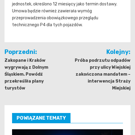
jednostek, określono 12 miesięcy jako termin dostawy.
Umowa będzie również zawierała wymóg
przeprowadzenia obowiązkowego przeglądu
technicznego P4 dla tych pojazdów.
Nawigacja
Poprzedni:
Kolejny:
wpisu
Zakopane i Kraków
Próba podrzutu odpadów
wygrywają z Dolnym
przy ulicy Wiejskiej
Śląskiem. Powódź
zakończona mandatem –
przekreśliła plany
interwencja Straży
turystów
Miejskiej
POWIĄZANE TEMATY