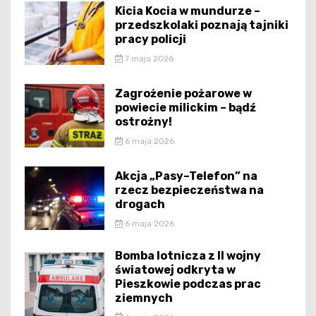
Kicia Kocia w mundurze –
przedszkolaki poznają tajniki
pracy policji
7 maja 2026
Zagrożenie pożarowe w
powiecie milickim – bądź
ostrożny!
6 maja 2026
Akcja „Pasy–Telefon” na
rzecz bezpieczeństwa na
drogach
6 maja 2026
Bomba lotnicza z II wojny
światowej odkryta w
Pieszkowie podczas prac
ziemnych