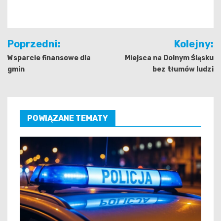
Nawigacja
Poprzedni:
Kolejny:
wpisu
Wsparcie finansowe dla
Miejsca na Dolnym Śląsku
gmin
bez tłumów ludzi
POWIĄZANE TEMATY