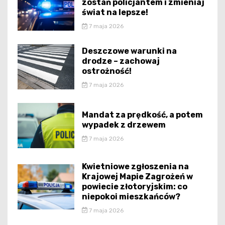
zostań policjantem i zmieniaj
świat na lepsze!
7 maja 2026
Deszczowe warunki na
drodze – zachowaj
ostrożność!
7 maja 2026
Mandat za prędkość, a potem
wypadek z drzewem
7 maja 2026
Kwietniowe zgłoszenia na
Krajowej Mapie Zagrożeń w
powiecie złotoryjskim: co
niepokoi mieszkańców?
7 maja 2026