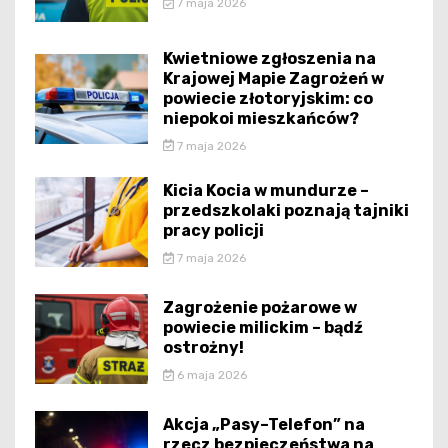
7 maja 2026
Kwietniowe zgłoszenia na
Krajowej Mapie Zagrożeń w
powiecie złotoryjskim: co
niepokoi mieszkańców?
7 maja 2026
Kicia Kocia w mundurze –
przedszkolaki poznają tajniki
pracy policji
7 maja 2026
Zagrożenie pożarowe w
powiecie milickim – bądź
ostrożny!
6 maja 2026
Akcja „Pasy–Telefon” na
rzecz bezpieczeństwa na