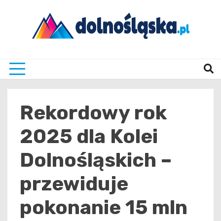
Skip
to
content
Twoje źrodło informacji z Dolnego Śląska
Dolno
Rekordowy rok
2025 dla Kolei
Dolnośląskich –
przewiduje
pokonanie 15 mln