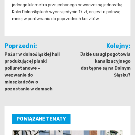
jednego kilometra przejechanego nowoczesną jednostką
Kolei Dolnośląskich wynosi jedynie 17 zł, co jest o połowę
mniej w porównaniu do poprzednich kosztów.
Nawigacja
Poprzedni:
Kolejny:
wpisu
Pożar w dolnośląskiej hali
Jakie usługi pogotowia
produkującej pianki
kanalizacyjnego
poliuretanowe –
dostępne są na Dolnym
wezwanie do
Śląsku?
mieszkańców o
pozostanie w domach
POWIĄZANE TEMATY