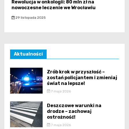
Rewolucja w onkologii: 80 mln zł na
nowoczesne leczenie we Wrocławiu
29 listopada 2025
Aktualności
Zrób krok w przyszłość –
zostań policjantem i zmieniaj
świat na lepsze!
7 maja 2026
Deszczowe warunki na
drodze – zachowaj
ostrożność!
7 maja 2026