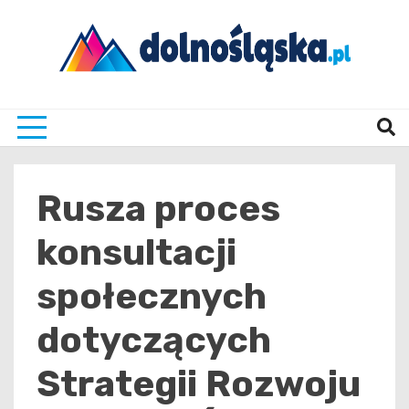
Skip
to
content
Twoje źrodło informacji z Dolnego Śląska
Dolno
Rusza proces
konsultacji
społecznych
dotyczących
Strategii Rozwoju