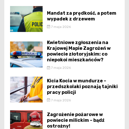
Mandat za prędkość, a potem
wypadek z drzewem
7 maja 2026
Kwietniowe zgłoszenia na
Krajowej Mapie Zagrożeń w
powiecie złotoryjskim: co
niepokoi mieszkańców?
7 maja 2026
Kicia Kocia w mundurze –
przedszkolaki poznają tajniki
pracy policji
7 maja 2026
Zagrożenie pożarowe w
powiecie milickim – bądź
ostrożny!