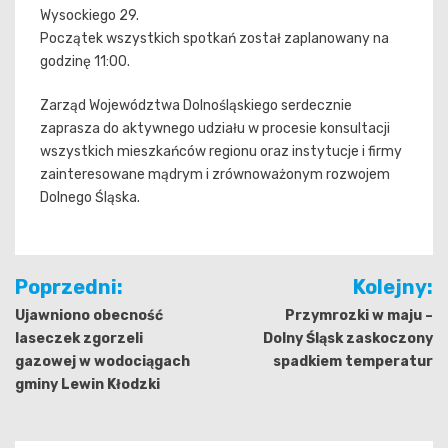
Wysockiego 29.
Początek wszystkich spotkań został zaplanowany na
godzinę 11:00.
Zarząd Województwa Dolnośląskiego serdecznie
zaprasza do aktywnego udziału w procesie konsultacji
wszystkich mieszkańców regionu oraz instytucje i firmy
zainteresowane mądrym i zrównoważonym rozwojem
Dolnego Śląska.
Nawigacja
Poprzedni:
Kolejny:
wpisu
Ujawniono obecność
Przymrozki w maju –
laseczek zgorzeli
Dolny Śląsk zaskoczony
gazowej w wodociągach
spadkiem temperatur
gminy Lewin Kłodzki