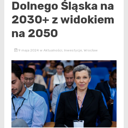
Dolnego Śląska na
2030+ z widokiem
na 2050
9 maja 2024
w
Aktualności
,
Inwestycje
,
Wrocław