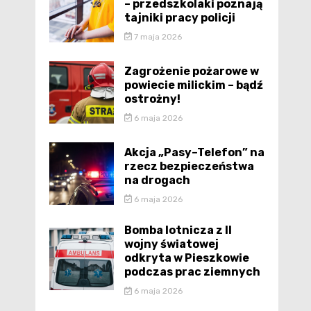
– przedszkolaki poznają
tajniki pracy policji
7 maja 2026
Zagrożenie pożarowe w
powiecie milickim – bądź
ostrożny!
6 maja 2026
Akcja „Pasy–Telefon” na
rzecz bezpieczeństwa
na drogach
6 maja 2026
Bomba lotnicza z II
wojny światowej
odkryta w Pieszkowie
podczas prac ziemnych
6 maja 2026