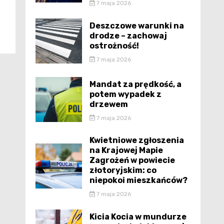
7 maja 2026
Deszczowe warunki na
drodze – zachowaj
ostrożność!
7 maja 2026
Mandat za prędkość, a
potem wypadek z
drzewem
7 maja 2026
Kwietniowe zgłoszenia
na Krajowej Mapie
Zagrożeń w powiecie
złotoryjskim: co
niepokoi mieszkańców?
7 maja 2026
Kicia Kocia w mundurze