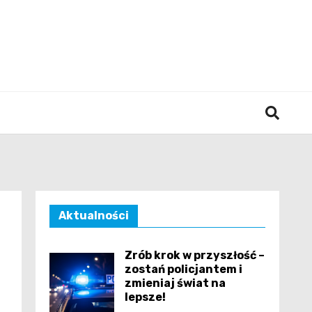
śląska
Aktualności
Zrób krok w przyszłość –
zostań policjantem i
zmieniaj świat na
lepsze!