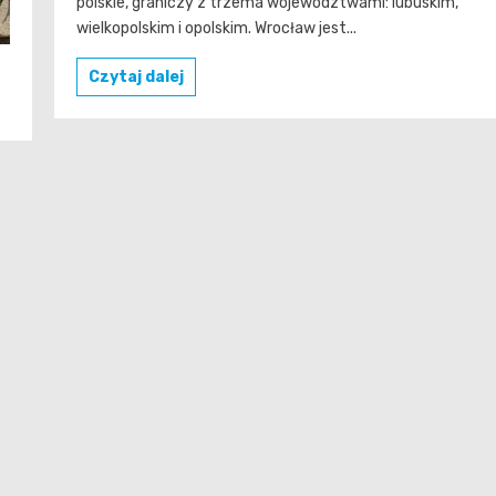
polskie, graniczy z trzema województwami: lubuskim,
wielkopolskim i opolskim. Wrocław jest...
Czytaj dalej