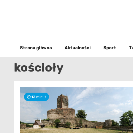
Skip
to
content
Strona główna
Aktualności
Sport
T
kościoły
13 minut