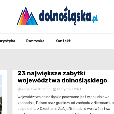
Twoje źrodło informacji z Dolnego Śląska
Dolno
urystyka
Rozrywka
Kontakt
23 największe zabytki
województwa dolnośląskiego
Maciej Błaszkiewicz
13 stycznia 2021
Województwo dolnośląskie położoane jest w południowo-
zachodniej Polsce oraz graniczy od zachodu z Niemcami, a
od południa z Czechami. Zaś, jeśli chodzi o województwa