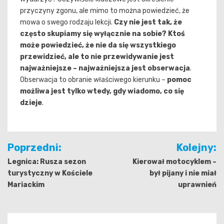
przyczyny zgonu, ale mimo to można powiedzieć, że
mowa o swego rodzaju lekcji.
Czy nie jest tak, że
często skupiamy się wyłącznie na sobie? Ktoś
może powiedzieć, że nie da się wszystkiego
przewidzieć, ale to nie przewidywanie jest
najważniejsze – najważniejsza jest obserwacja
.
Obserwacja to obranie właściwego kierunku –
pomoc
możliwa jest tylko wtedy, gdy wiadomo, co się
dzieje
.
Nawigacja
Poprzedni:
Kolejny:
wpisu
Legnica: Rusza sezon
Kierował motocyklem –
turystyczny w Kościele
był pijany i nie miał
Mariackim
uprawnień