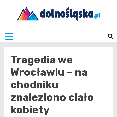
Skip
to
content
Twoje źrodło informacji z Dolnego Śląska
Dolno
Tragedia we
Wrocławiu – na
chodniku
znaleziono ciało
kobiety