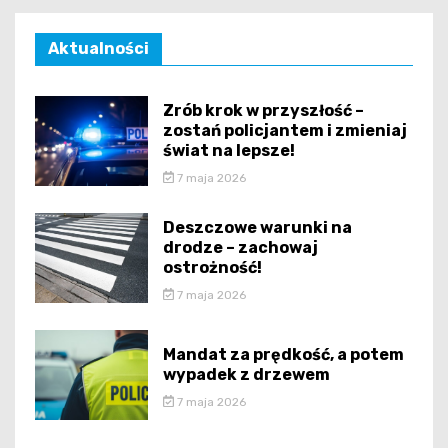
Aktualności
Zrób krok w przyszłość –
zostań policjantem i zmieniaj
świat na lepsze!
7 maja 2026
Deszczowe warunki na
drodze – zachowaj
ostrożność!
7 maja 2026
Mandat za prędkość, a potem
wypadek z drzewem
7 maja 2026