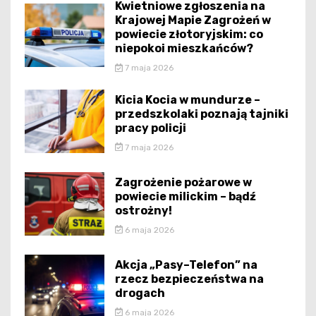
Kwietniowe zgłoszenia na
Krajowej Mapie Zagrożeń w
powiecie złotoryjskim: co
niepokoi mieszkańców?
7 maja 2026
Kicia Kocia w mundurze –
przedszkolaki poznają tajniki
pracy policji
7 maja 2026
Zagrożenie pożarowe w
powiecie milickim – bądź
ostrożny!
6 maja 2026
Akcja „Pasy–Telefon” na
rzecz bezpieczeństwa na
drogach
6 maja 2026