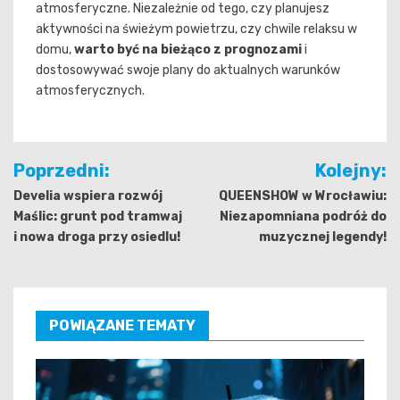
atmosferyczne. Niezależnie od tego, czy planujesz
aktywności na świeżym powietrzu, czy chwile relaksu w
domu,
warto być na bieżąco z prognozami
i
dostosowywać swoje plany do aktualnych warunków
atmosferycznych.
Nawigacja
Poprzedni:
Kolejny:
wpisu
Develia wspiera rozwój
QUEENSHOW w Wrocławiu:
Maślic: grunt pod tramwaj
Niezapomniana podróż do
i nowa droga przy osiedlu!
muzycznej legendy!
POWIĄZANE TEMATY