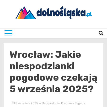
Skip
to
content
Twoje źrodło informacji z Dolnego Śląska
Dolno
Wrocław: Jakie
niespodzianki
pogodowe czekają
5 września 2025?
5 września 2025
w
Meteorologia
,
Prognoza Pogody