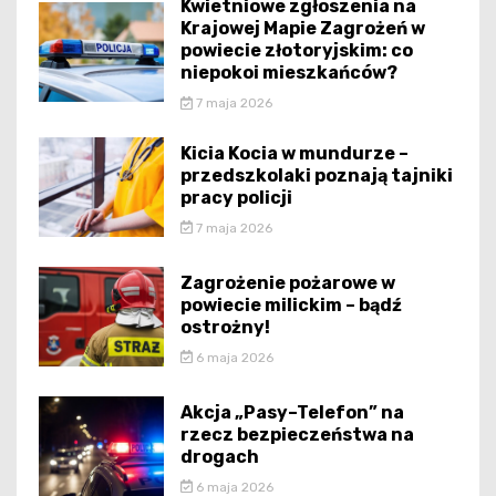
Kwietniowe zgłoszenia na
Krajowej Mapie Zagrożeń w
powiecie złotoryjskim: co
niepokoi mieszkańców?
7 maja 2026
Kicia Kocia w mundurze –
przedszkolaki poznają tajniki
pracy policji
7 maja 2026
Zagrożenie pożarowe w
powiecie milickim – bądź
ostrożny!
6 maja 2026
Akcja „Pasy–Telefon” na
rzecz bezpieczeństwa na
drogach
6 maja 2026