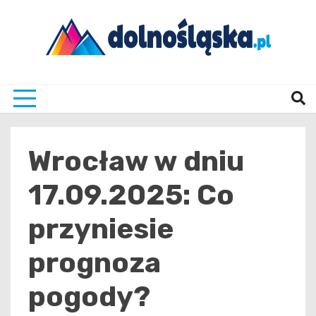
Skip
to
content
Twoje źrodło informacji z Dolnego Śląska
Dolno
Wrocław w dniu
17.09.2025: Co
przyniesie
prognoza
pogody?