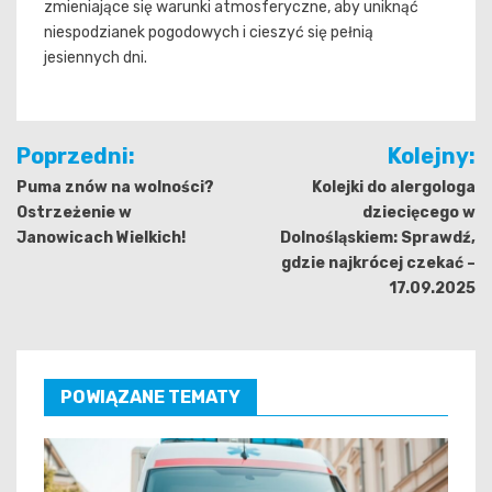
zmieniające się warunki atmosferyczne, aby uniknąć
niespodzianek pogodowych i cieszyć się pełnią
jesiennych dni.
Nawigacja
Poprzedni:
Kolejny:
wpisu
Puma znów na wolności?
Kolejki do alergologa
Ostrzeżenie w
dziecięcego w
Janowicach Wielkich!
Dolnośląskiem: Sprawdź,
gdzie najkrócej czekać –
17.09.2025
POWIĄZANE TEMATY