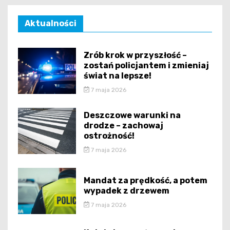
Aktualności
Zrób krok w przyszłość –
zostań policjantem i zmieniaj
świat na lepsze!
7 maja 2026
Deszczowe warunki na
drodze – zachowaj
ostrożność!
7 maja 2026
Mandat za prędkość, a potem
wypadek z drzewem
7 maja 2026