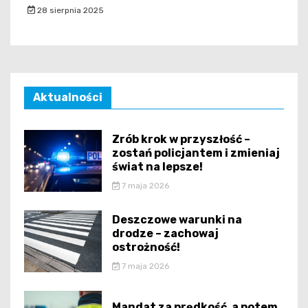
28 sierpnia 2025
Aktualności
Zrób krok w przyszłość –
zostań policjantem i zmieniaj
świat na lepsze!
7 maja 2026
Deszczowe warunki na
drodze – zachowaj
ostrożność!
7 maja 2026
Mandat za prędkość, a potem