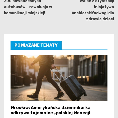
200 nowoczesnych
walce z otyłością:
autobusów – rewolucja w
Inicjatywa
komunikacji miejskiej!
#nabieraMYodwagi dla
zdrowia dzieci
POWIĄZANE TEMATY
Wrocław: Amerykańska dziennikarka
odkrywa tajemnice „polskiej Wenecji