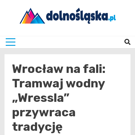
Skip
to
content
Twoje źrodło informacji z Dolnego Śląska
Dolno
Wrocław na fali:
Tramwaj wodny
„Wressla”
przywraca
tradycję