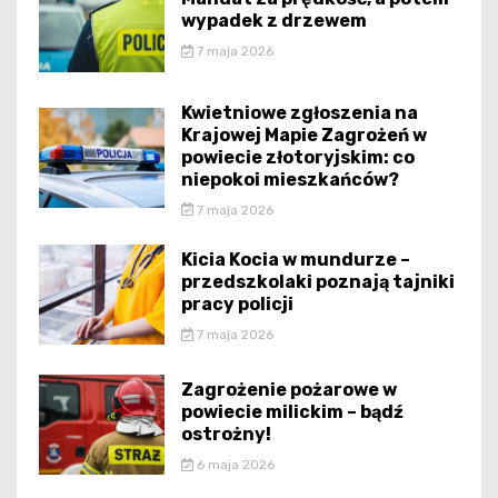
wypadek z drzewem
7 maja 2026
Kwietniowe zgłoszenia na
Krajowej Mapie Zagrożeń w
powiecie złotoryjskim: co
niepokoi mieszkańców?
7 maja 2026
Kicia Kocia w mundurze –
przedszkolaki poznają tajniki
pracy policji
7 maja 2026
Zagrożenie pożarowe w
powiecie milickim – bądź
ostrożny!
6 maja 2026