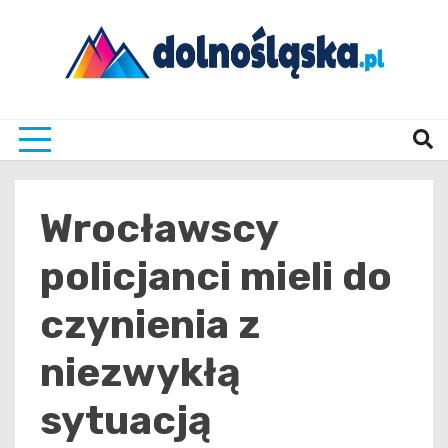
Skip
to
content
Twoje źrodło informacji z Dolnego Śląska
Dolno
Wrocławscy
policjanci mieli do
czynienia z
niezwykłą
sytuacją