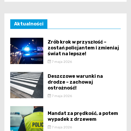
Aktualności
Zrób krok w przyszłość –
zostań policjantem i zmieniaj
świat na lepsze!
7 maja 2026
Deszczowe warunki na
drodze – zachowaj
ostrożność!
7 maja 2026
Mandat za prędkość, a potem
wypadek z drzewem
7 maja 2026