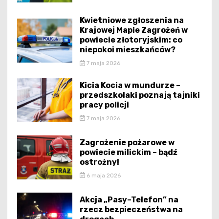
Kwietniowe zgłoszenia na
Krajowej Mapie Zagrożeń w
powiecie złotoryjskim: co
niepokoi mieszkańców?
7 maja 2026
Kicia Kocia w mundurze –
przedszkolaki poznają tajniki
pracy policji
7 maja 2026
Zagrożenie pożarowe w
powiecie milickim – bądź
ostrożny!
6 maja 2026
Akcja „Pasy–Telefon” na
rzecz bezpieczeństwa na