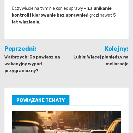
Oczywiście na tym nie koniec sprawy –
za unikanie
kontroli i kierowanie bez uprawnień
grozi nawet
5
lat więzienia
.
Nawigacja
Poprzedni:
Kolejny:
wpisu
Wałbrzych: Co powiesz na
Lubin: Więcej pieniędzy na
wakacyjny wypad
melioracje
przygraniczny?
POWIĄZANE TEMATY