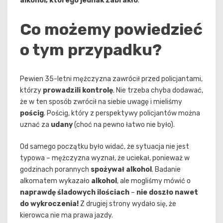
alkohol, którego jednak zabrakło
.
Co możemy powiedzieć
o tym przypadku?
Pewien 35-letni mężczyzna zawrócił przed policjantami,
którzy
prowadzili kontrolę
. Nie trzeba chyba dodawać,
że w ten sposób zwrócił na siebie uwagę i mieliśmy
pościg
. Pościg, który z perspektywy policjantów można
uznać za
udany
(choć na pewno łatwo nie było).
Od samego początku było widać, że sytuacja nie jest
typowa – mężczyzna wyznał, że uciekał, ponieważ w
godzinach porannych
spożywał alkohol
. Badanie
alkomatem wykazało
alkohol
, ale mogliśmy mówić o
naprawdę śladowych ilościach
–
nie doszło nawet
do wykroczenia!
Z drugiej strony wydało się, że
kierowca nie ma prawa jazdy.