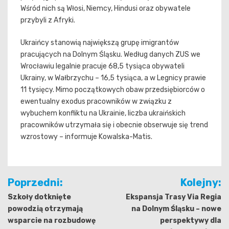
Wśród nich są Włosi, Niemcy, Hindusi oraz obywatele
przybyli z Afryki.
Ukraińcy stanowią największą grupę imigrantów
pracujących na Dolnym Śląsku. Według danych ZUS we
Wrocławiu legalnie pracuje 68,5 tysiąca obywateli
Ukrainy, w Wałbrzychu – 16,5 tysiąca, a w Legnicy prawie
11 tysięcy. Mimo początkowych obaw przedsiębiorców o
ewentualny exodus pracowników w związku z
wybuchem konfliktu na Ukrainie, liczba ukraińskich
pracowników utrzymała się i obecnie obserwuje się trend
wzrostowy – informuje Kowalska-Matis.
Nawigacja
Poprzedni:
Kolejny:
wpisu
Szkoły dotknięte
Ekspansja Trasy Via Regia
powodzią otrzymają
na Dolnym Śląsku – nowe
wsparcie na rozbudowę
perspektywy dla