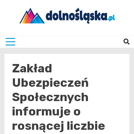
Skip
to
content
Twoje źrodło informacji z Dolnego Śląska
Dolno
Zakład
Ubezpieczeń
Społecznych
informuje o
rosnącej liczbie