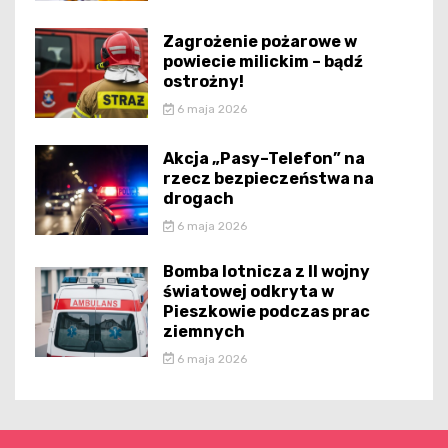
Zagrożenie pożarowe w
powiecie milickim – bądź
ostrożny!
6 maja 2026
Akcja „Pasy–Telefon” na
rzecz bezpieczeństwa na
drogach
6 maja 2026
Bomba lotnicza z II wojny
światowej odkryta w
Pieszkowie podczas prac
ziemnych
6 maja 2026