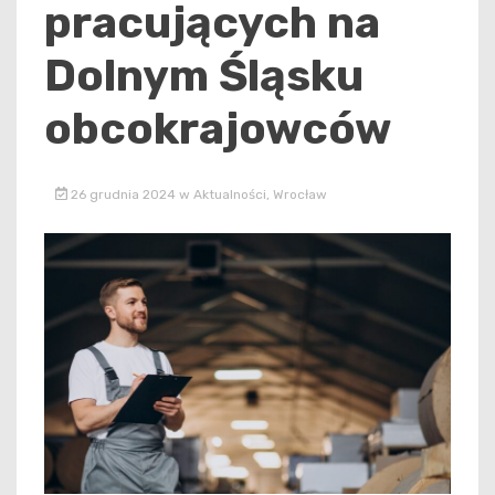
pracujących na
Dolnym Śląsku
obcokrajowców
26 grudnia 2024
w
Aktualności
,
Wrocław