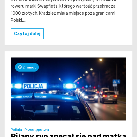
roweru marki Swapfiets, którego wartość przekracza
1000 złotych. Kradzież miała miejsce poza granicami
Polski,...
Czytaj dalej
2 minut
Policja
Przestępstwa
Pijany syn znęcał się nad matką