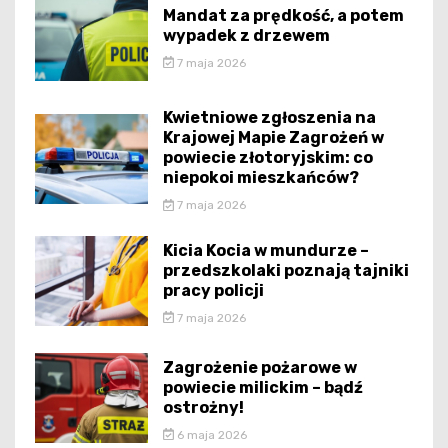
Mandat za prędkość, a potem
wypadek z drzewem
7 maja 2026
Kwietniowe zgłoszenia na
Krajowej Mapie Zagrożeń w
powiecie złotoryjskim: co
niepokoi mieszkańców?
7 maja 2026
Kicia Kocia w mundurze –
przedszkolaki poznają tajniki
pracy policji
7 maja 2026
Zagrożenie pożarowe w
powiecie milickim – bądź
ostrożny!
6 maja 2026