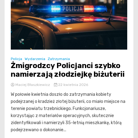
Policja
Wydarzenia
Zatrzymania
Żmigrodzcy Policjanci szybko
namierzają złodziejkę biżuterii
Maciej Błaszkiewicz
22 kwietnia 2026
W połowie kwietnia doszło do zatrzymania kobiety
podejrzanej o kradzież złotej biżuterii, co miało miejsce na
terenie powiatu trzebnickiego. Funkcjonariusze,
korzystając z materiałów operacyjnych, skutecznie
zidentyfikowali i namierzyli 35-letnią mieszkankę, którą
podejrzewano o dokonanie...