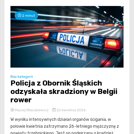
2 minut
Bez kategorii
Policja z Obornik Śląskich
odzyskała skradziony w Belgii
rower
Maciej Błaszkiewicz
22 kwietnia 2026
W wyniku intensywnych działań organów ścigania, w
połowie kwietnia zatrzymano 26-letniego mężczyznę z
powiatu trzebnickiego. Jest on podejrzany o kradzież