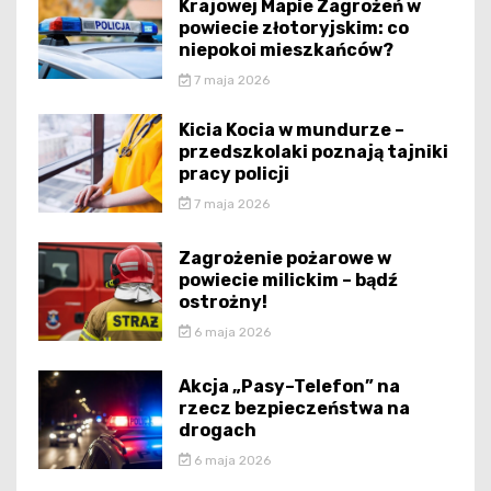
Krajowej Mapie Zagrożeń w
powiecie złotoryjskim: co
niepokoi mieszkańców?
7 maja 2026
Kicia Kocia w mundurze –
przedszkolaki poznają tajniki
pracy policji
7 maja 2026
Zagrożenie pożarowe w
powiecie milickim – bądź
ostrożny!
6 maja 2026
Akcja „Pasy–Telefon” na
rzecz bezpieczeństwa na
drogach
6 maja 2026