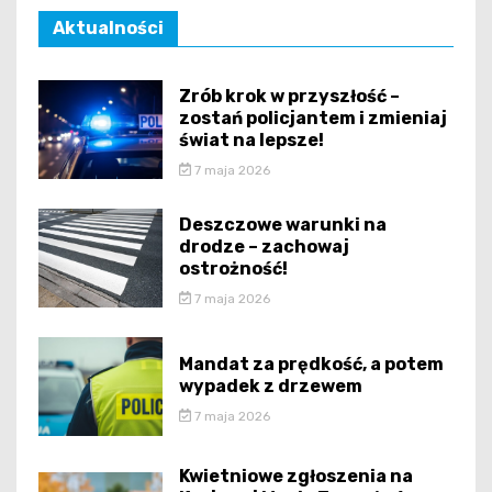
Aktualności
Zrób krok w przyszłość –
zostań policjantem i zmieniaj
świat na lepsze!
7 maja 2026
Deszczowe warunki na
drodze – zachowaj
ostrożność!
7 maja 2026
Mandat za prędkość, a potem
wypadek z drzewem
7 maja 2026
Kwietniowe zgłoszenia na