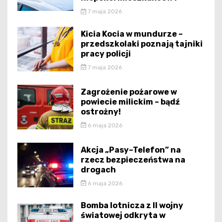
7 maja 2026
Kicia Kocia w mundurze –
przedszkolaki poznają tajniki
pracy policji
7 maja 2026
Zagrożenie pożarowe w
powiecie milickim – bądź
ostrożny!
6 maja 2026
Akcja „Pasy–Telefon” na
rzecz bezpieczeństwa na
drogach
6 maja 2026
Bomba lotnicza z II wojny
światowej odkryta w