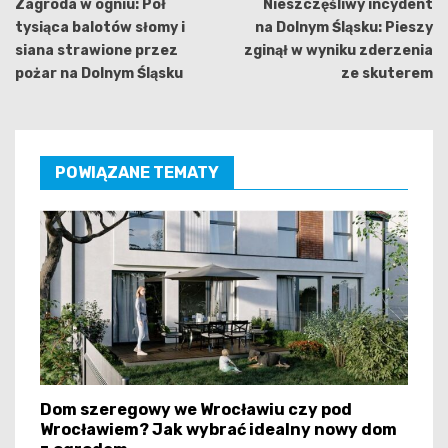
wpisu
Zagroda w ogniu: Pół
Nieszczęśliwy incydent
tysiąca balotów słomy i
na Dolnym Śląsku: Pieszy
siana strawione przez
zginął w wyniku zderzenia
pożar na Dolnym Śląsku
ze skuterem
POWIĄZANE TEMATY
Dom szeregowy we Wrocławiu czy pod
Wrocławiem? Jak wybrać idealny nowy dom