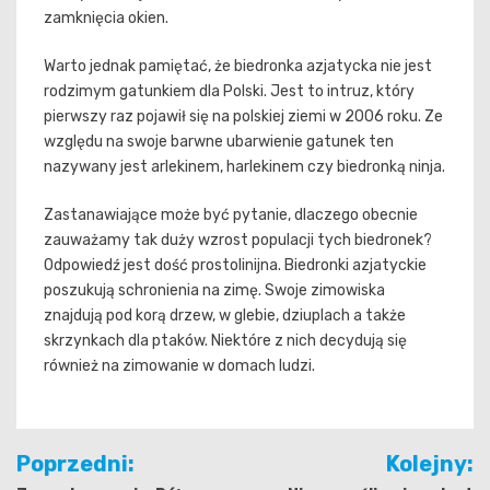
zamknięcia okien.
Warto jednak pamiętać, że biedronka azjatycka nie jest
rodzimym gatunkiem dla Polski. Jest to intruz, który
pierwszy raz pojawił się na polskiej ziemi w 2006 roku. Ze
względu na swoje barwne ubarwienie gatunek ten
nazywany jest arlekinem, harlekinem czy biedronką ninja.
Zastanawiające może być pytanie, dlaczego obecnie
zauważamy tak duży wzrost populacji tych biedronek?
Odpowiedź jest dość prostolinijna. Biedronki azjatyckie
poszukują schronienia na zimę. Swoje zimowiska
znajdują pod korą drzew, w glebie, dziuplach a także
skrzynkach dla ptaków. Niektóre z nich decydują się
również na zimowanie w domach ludzi.
Nawigacja
Poprzedni:
Kolejny: