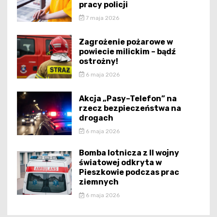
pracy policji
7 maja 2026
Zagrożenie pożarowe w
powiecie milickim – bądź
ostrożny!
6 maja 2026
Akcja „Pasy–Telefon” na
rzecz bezpieczeństwa na
drogach
6 maja 2026
Bomba lotnicza z II wojny
światowej odkryta w
Pieszkowie podczas prac
ziemnych
6 maja 2026