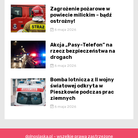
Zagrożenie pożarowe w
powiecie milickim – bądź
ostrożny!
6 maja 2026
Akcja „Pasy–Telefon” na
rzecz bezpieczeństwa na
drogach
6 maja 2026
Bomba lotnicza z II wojny
światowej odkryta w
Pieszkowie podczas prac
ziemnych
6 maja 2026
dolnoslaska.pl - wszelkie prawa zastrzeżone