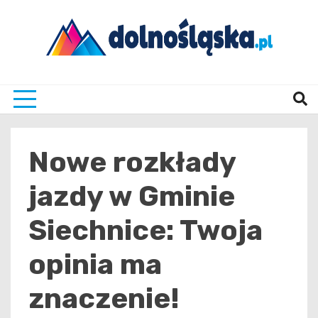
Skip
to
content
Twoje źrodło informacji z Dolnego Śląska
Dolno
Nowe rozkłady
jazdy w Gminie
Siechnice: Twoja
opinia ma
znaczenie!