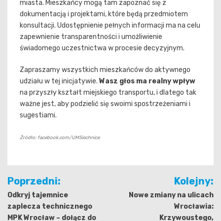
miasta. Mieszkańcy mogą tam zapoznać się z
dokumentacją i projektami, które będą przedmiotem
konsultacji. Udostępnienie pełnych informacji ma na celu
zapewnienie transparentności i umożliwienie
świadomego uczestnictwa w procesie decyzyjnym.
Zapraszamy wszystkich mieszkańców do aktywnego
udziału w tej inicjatywie.
Wasz głos ma realny wpływ
na przyszły kształt miejskiego transportu, i dlatego tak
ważne jest, aby podzielić się swoimi spostrzeżeniami i
sugestiami.
Źródło: facebook.com/UMSiechnice
Nawigacja
Poprzedni:
Kolejny:
wpisu
Odkryj tajemnice
Nowe zmiany na ulicach
zaplecza technicznego
Wrocławia:
MPK Wrocław – dołącz do
Krzywoustego,