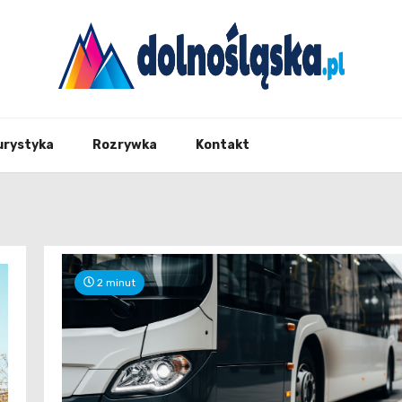
Twoje źrodło informacji z Dolnego Śląska
Dolno
urystyka
Rozrywka
Kontakt
2 minut