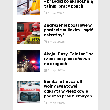
– przedszkolaki poznają
tajniki pracy policji
7 maja 2026
Zagrożenie pożarowe w
powiecie milickim – bądź
ostrożny!
6 maja 2026
Akcja „Pasy–Telefon” na
rzecz bezpieczeństwa
na drogach
6 maja 2026
Bomba lotnicza z II
wojny światowej
odkryta w Pieszkowie
podczas prac ziemnych
6 maja 2026