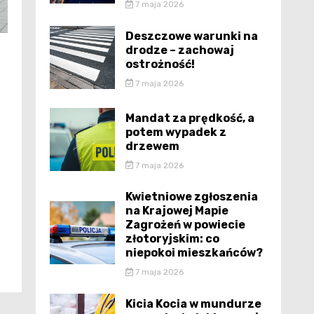
7 maja 2026
Deszczowe warunki na
drodze – zachowaj
ostrożność!
7 maja 2026
Mandat za prędkość, a
potem wypadek z
drzewem
7 maja 2026
Kwietniowe zgłoszenia
na Krajowej Mapie
Zagrożeń w powiecie
złotoryjskim: co
niepokoi mieszkańców?
7 maja 2026
Kicia Kocia w mundurze