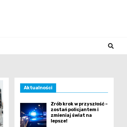
śląska
Aktualności
Zrób krok w przyszłość –
zostań policjantem i
zmieniaj świat na
lepsze!