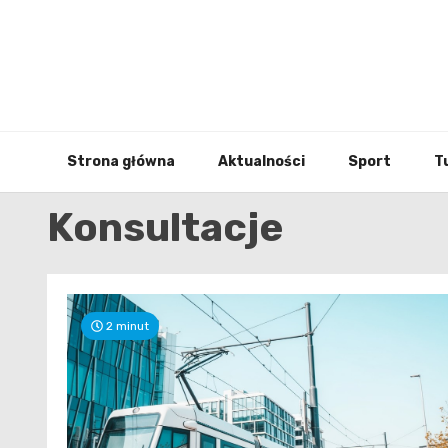
Skip
to
content
Strona główna
Aktualności
Sport
T
Konsultacje
2 minut