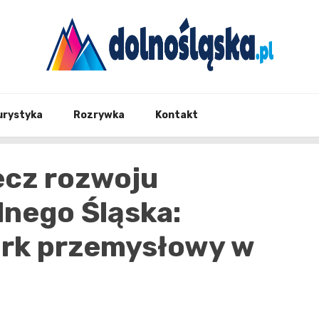
Twoje źrodło informacji z Dolnego Śląska
Dolno
urystyka
Rozrywka
Kontakt
ecz rozwoju
nego Śląska:
ark przemysłowy w