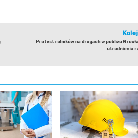
Kole
g
Protest rolników na drogach w pobliżu Wrocł
utrudnienia r