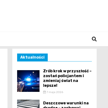
śląska
Aktualności
Zrób krok w przyszłość –
zostań policjantem i
zmieniaj świat na
lepsze!
7 maja 2026
Deszczowe warunki na
drodze – zachowaj