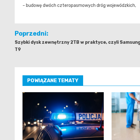
– budowę dwóch czteropasmowych dróg wojewódzkich,
Nawigacja
Poprzedni:
wpisu
Szybki dysk zewnętrzny 2TB w praktyce, czyli Samsun
T9
POWIĄZANE TEMATY