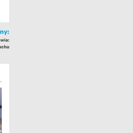
jny:
awia:
uchu