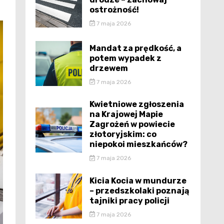
ostrożność!
7 maja 2026
Mandat za prędkość, a
potem wypadek z
drzewem
7 maja 2026
Kwietniowe zgłoszenia
na Krajowej Mapie
Zagrożeń w powiecie
złotoryjskim: co
niepokoi mieszkańców?
7 maja 2026
Kicia Kocia w mundurze
– przedszkolaki poznają
tajniki pracy policji
7 maja 2026