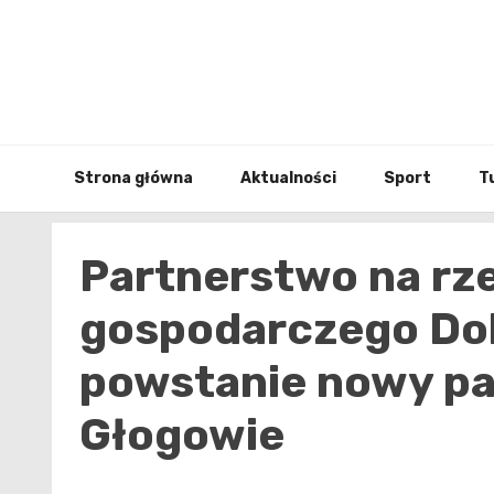
Skip
to
content
Strona główna
Aktualności
Sport
T
Partnerstwo na rz
gospodarczego Dol
powstanie nowy p
Głogowie