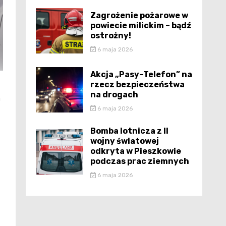
Zagrożenie pożarowe w
powiecie milickim – bądź
ostrożny!
6 maja 2026
Akcja „Pasy–Telefon” na
rzecz bezpieczeństwa
na drogach
a
6 maja 2026
Bomba lotnicza z II
wojny światowej
odkryta w Pieszkowie
podczas prac ziemnych
6 maja 2026