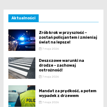
Aktualności
Zrób krok w przyszłość –
zostań policjantem i zmieniaj
świat na lepsze!
7 maja 2026
Deszczowe warunki na
drodze – zachowaj
ostrożność!
7 maja 2026
Mandat za prędkość, a potem
wypadek z drzewem
7 maja 2026