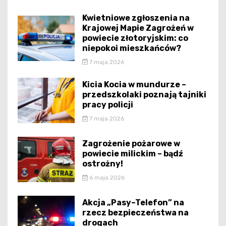
Kwietniowe zgłoszenia na
Krajowej Mapie Zagrożeń w
powiecie złotoryjskim: co
niepokoi mieszkańców?
7 maja 2026
Kicia Kocia w mundurze –
przedszkolaki poznają tajniki
pracy policji
7 maja 2026
Zagrożenie pożarowe w
powiecie milickim – bądź
ostrożny!
6 maja 2026
Akcja „Pasy–Telefon” na
rzecz bezpieczeństwa na
drogach