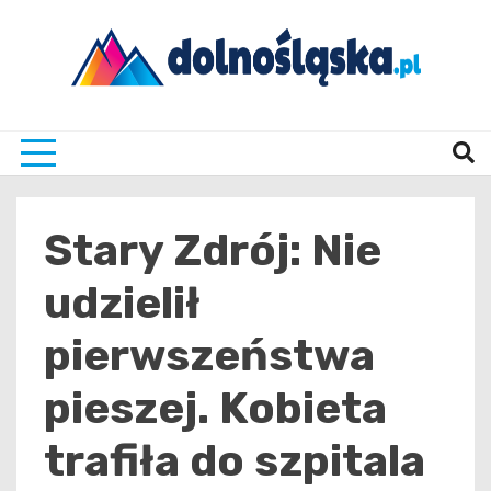
Skip
to
content
Twoje źrodło informacji z Dolnego Śląska
Dolno
Stary Zdrój: Nie
udzielił
pierwszeństwa
pieszej. Kobieta
trafiła do szpitala