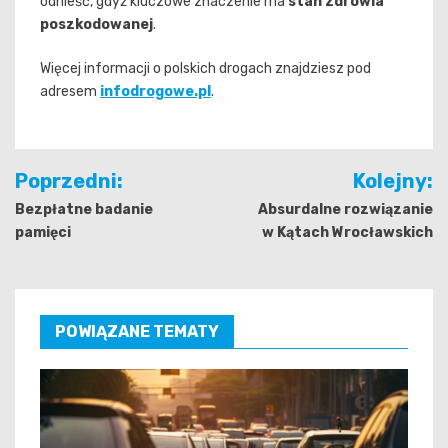
odnieść, gdyż kluczowe znaczenie ma
stan zdrowia
poszkodowanej
.
Więcej informacji o polskich drogach znajdziesz pod
adresem
infodrogowe.pl
.
Nawigacja
Poprzedni:
Kolejny:
wpisu
Bezpłatne badanie
Absurdalne rozwiązanie
pamięci
w Kątach Wrocławskich
POWIĄZANE TEMATY