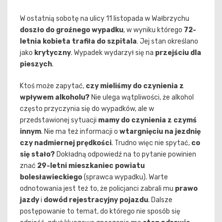
W ostatnią sobotę na ulicy 11 listopada w Wałbrzychu
doszło do groźnego wypadku
, w wyniku którego
72-
letnia kobieta trafiła do szpitala
. Jej stan określano
jako
krytyczny
. Wypadek wydarzył się na
przejściu dla
pieszych
.
Ktoś może zapytać,
czy mieliśmy do czynienia z
wpływem alkoholu?
Nie ulega wątpliwości, że alkohol
często przyczynia się do wypadków, ale w
przedstawionej sytuacji
mamy do czynienia z czymś
innym
. Nie ma też informacji o
wtargnięciu na jezdnię
czy nadmiernej prędkości
. Trudno więc nie spytać,
co
się stało?
Dokładną odpowiedź na to pytanie powinien
znać
29-letni mieszkaniec powiatu
bolesławieckiego
(sprawca wypadku). Warte
odnotowania jest też to, że policjanci zabrali mu
prawo
jazdy
i
dowód rejestracyjny pojazdu
. Dalsze
postępowanie to temat, do którego nie sposób się